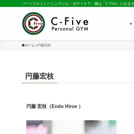
パーソナルトレーニングジム・ボディケア・鍼は「C-Five」におま
ホーム
円藤宏枝
円藤宏枝
円藤 宏枝（Endo
Hiroe
）